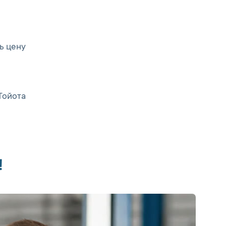
ь цену
Тойота
!