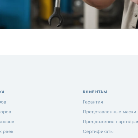
ЖА
КЛИЕНТАМ
ров
Гарантия
торов
Представленные марки
асосов
Предложение партнёра
х реек
Сертификаты