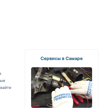
Сервисы в Самаре
я
рые
авайте